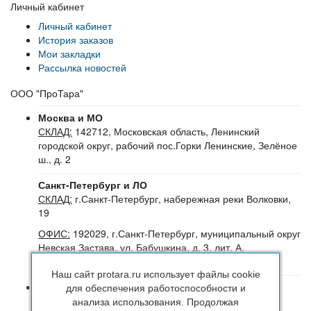
Личный кабинет
Личный кабинет
История заказов
Мои закладки
Рассылка новостей
ООО "ПроТара"
Москва и МО
СКЛАД:
142712, Московская область, Ленинский
городской округ, рабочий пос.Горки Ленинские, Зелёное
ш., д. 2
Санкт-Петербург и ЛО
СКЛАД:
г.Санкт-Петербург, набережная реки Волковки,
19
ОФИС:
192029, г.Санкт-Петербург, муниципальный округ
Невская Застава, ул. Бабушкина, д. 3, лит. А,
помещение 30Н (№16-24), офис 504-504Б
Наш сайт protara.ru использует файлы cookie
8 (800) 222 44 29
(Бесплатный звонок по РФ)
для обеспечения работоспособности и
+7 (963) 314 20 33
(Санкт-Петербург и ЛО)
анализа использования. Продолжая